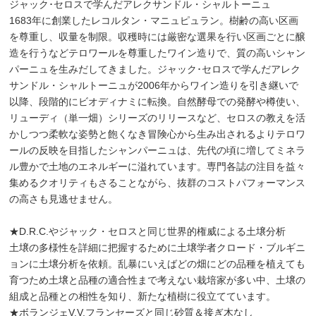
ジャック･セロスで学んだアレクサンドル・シャルトーニュ
1683年に創業したレコルタン・マニュピュラン。樹齢の高い区画
を尊重し、収量を制限。収穫時には厳密な選果を行い区画ごとに醸
造を行うなどテロワールを尊重したワイン造りで、質の高いシャン
パーニュを生みだしてきました。ジャック･セロスで学んだアレク
サンドル・シャルトーニュが2006年からワイン造りを引き継いで
以降、段階的にビオディナミに転換。自然酵母での発酵や樽使い、
リューディ（単一畑）シリーズのリリースなど、セロスの教えを活
かしつつ柔軟な姿勢と飽くなき冒険心から生み出されるよりテロワ
ールの反映を目指したシャンパーニュは、先代の頃に増してミネラ
ル豊かで土地のエネルギーに溢れています。専門各誌の注目を益々
集めるクオリティもさることながら、抜群のコストパフォーマンス
の高さも見逃せません。
★D.R.C.やジャック・セロスと同じ世界的権威による土壌分析
土壌の多様性を詳細に把握するために土壌学者クロード・ブルギニ
ョンに土壌分析を依頼。乱暴にいえばどの畑にどの品種を植えても
育つため土壌と品種の適合性まで考えない栽培家が多い中、土壌の
組成と品種との相性を知り、新たな植樹に役立てています。
★ボランジェV.V.フランセーズと同じ砂質＆接ぎ木なし