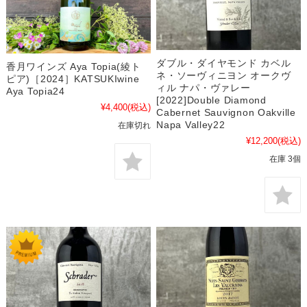
ダブル・ダイヤモンド カベル
香月ワインズ Aya Topia(綾ト
ネ・ソーヴィニヨン オークヴ
ピア)［2024］KATSUKIwine
ィル ナパ・ヴァレー
Aya Topia24
[2022]Double Diamond
¥4,400
(税込)
Cabernet Sauvignon Oakville
Napa Valley22
在庫切れ
¥12,200
(税込)
在庫 3個