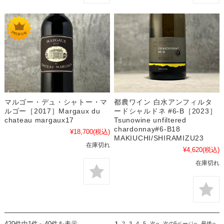
マルゴー・デュ・シャトー・マ
都農ワイン 白水アンフィルタ
ルゴー［2017］Margaux du
ードシャルドネ #6-B［2023］
chateau margaux17
Tsunowine unfiltered
chardonnay#6-B18
¥18,700
(税込)
MAKIUCHI/SHIRAMIZU23
在庫切れ
¥4,620
(税込)
在庫切れ
420件中1件～40件を表示
1
2
3
4
5
次へ
次の5ページへ
最後へ