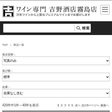
TOP
商品一覧
表示切替：
並び順：
在庫：
420件中1件～40件を表示
1
2
3
4
5
次へ
次の5ページへ
最後へ