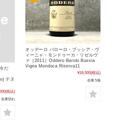
オッデーロ バローロ・ブッシア・ヴ
ィーニャ・モンドゥーカ・リゼルヴ
ァ［2011］Oddero Barolo Bussia
Vigna Mondoca Riserva11
は今だ
¥18,000
(税込)
do) テヌ
在庫 5個
000
(税込)
在庫切れ