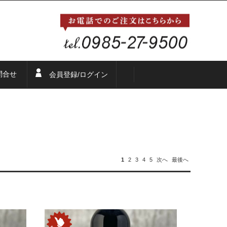
問合せ
会員登録/ログイン
1
2
3
4
5
次へ
最後へ