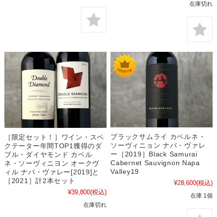
在庫切れ
ブラックサムライ カベルネ・
［限定セット！］ワイン・スペ
ソーヴィニョン ナパ・ヴァレ
クテーター年間TOP1獲得のダ
ー［2019］Black Samurai
ブル・ダイヤモンド カベル
Cabernet Sauvignon Napa
ネ・ソーヴィニヨン オークヴ
Valley19
ィル ナパ・ヴァレー[2019]と
［2021］計2本セット
¥28,600
(税込)
¥39,800
(税込)
在庫 1個
在庫切れ