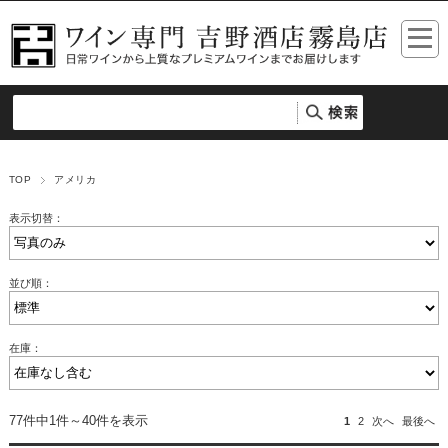
TOP
アメリカ
表示切替：
並び順：
在庫：
77件中1件～40件を表示
1
2
次へ
最後へ