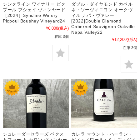
シンクライン ワイナリー ピク
ダブル・ダイヤモンド カベル
プール ブシェイ ヴィンヤード
ネ・ソーヴィニヨン オークヴ
［2024］Syncline Winery
ィル ナパ・ヴァレー
Picpoul Boushey Vineyard24
[2022]Double Diamond
Cabernet Sauvignon Oakville
¥6,000
(税込)
Napa Valley22
在庫 3個
¥12,200
(税込)
在庫 3個
シュレーダーセラーズ ベクス
カレラ マウント・ハーラン・
トファー ト カロン ヴィンヤー
ピノ・ノワール・ミルズ・ヴィ