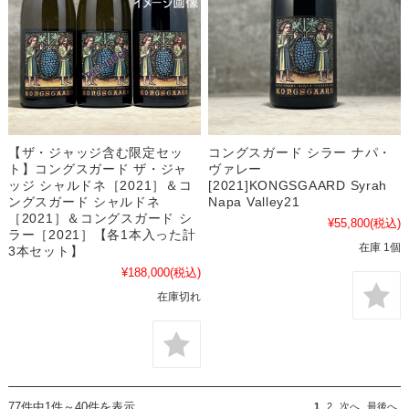
【ザ・ジャッジ含む限定セッ
コングスガード シラー ナパ・
ト】コングスガード ザ・ジャ
ヴァレー
ッジ シャルドネ［2021］＆コ
[2021]KONGSGAARD Syrah
ングスガード シャルドネ
Napa Valley21
［2021］＆コングスガード シ
¥55,800
(税込)
ラー［2021］【各1本入った計
在庫 1個
3本セット】
¥188,000
(税込)
在庫切れ
77件中1件～40件を表示
1
2
次へ
最後へ