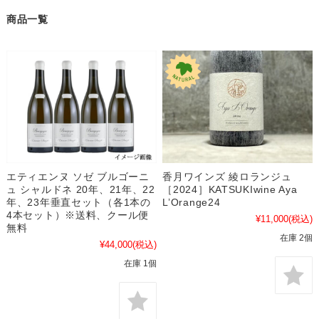
商品一覧
エティエンヌ ソゼ ブルゴーニ
香月ワインズ 綾ロランジュ
ュ シャルドネ 20年、21年、22
［2024］KATSUKIwine Aya
年、23年垂直セット（各1本の
L’Orange24
4本セット）※送料、クール便
¥11,000
(税込)
無料
在庫 2個
¥44,000
(税込)
在庫 1個