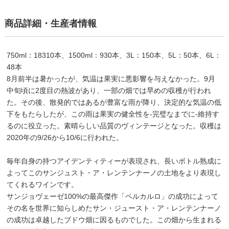
商品詳細・生産者情報
750ml：18310本、1500ml：930本、3L：150本、5L：50本、6L：
48本
8月前半は暑かったが、気温は果実に悪影響を与えなかった。9月
中旬頃に2度目の熱波があり、一部の畑では早めの収穫が行われ
た。その後、散発的ではあるが豊富な雨が降り、決定的な気温の低
下をもたらしたが、この雨は果実の健全性を-完璧なまでに-維持す
るのに役立った。素晴らしい品質のヴィンテージとなった。収穫は
2020年の9/26から10/6に行われた。
毎年自身の持つアイデンティティーが表現され、長いボトル熟成に
よってこのサンジュスト・ア・レンテンナーノの土地をより表現し
てくれるワインです。
サンジョヴェーゼ100%の最高傑作「ペルカルロ」の成功によって
その名を世界に知らしめたサン・ジュースト・ア・レンテンナーノ
の成功は卓越したブドウ畑に因るものでした。この畑から生まれる