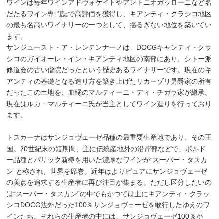
ワインは毎年ワインアドヴォケイトやアントニオガッローニなど名
だたるワイン専門誌で高評価を獲得し、キアンティ・クラシコ地区
の最も名高いワイナリーの一つとして、揺るぎない地位を築いてい
ます。
サンジュースト・ア・レンテンナーノは、DOCGキャンティ・クラ
シコのガイオーレ・イン・キアンティ地区の南部にあり、シトー派
修道会の古い僧院だったという歴史あるワイナリーです。現在のキ
アンティの基礎となる造り方を築き上げたリカーゾリ男爵家の所有
だったこの土地を、血縁のマルティーニ・ディ・チガラ家が継承。
現在はルカ・マルティーニ氏が当主としてワイン造りを行っており
ます。
トスカーナはサンジョヴェーゼ品種の最重要生産地であり、その王
国。20世紀末の短期間、主に伝統産地外の沿岸部などで、ボルド
ー品種とバリック新樽を用いた濃厚なワインが“スーパー・タスカ
ン”と称され、世界を席巻。近年はよりピュアにサンジョヴェーゼ
の美点を追求する生産者に再び注目が集まる。ただし区分したいの
は“スーパー・タスカン”の中でもかつては主にキアンティ・クラッ
シコDOCG法外だった100％サンジョヴェーゼを敢行したゆえのワ
インたち。それらの生産者の中には、サンジョヴェーゼ100％が