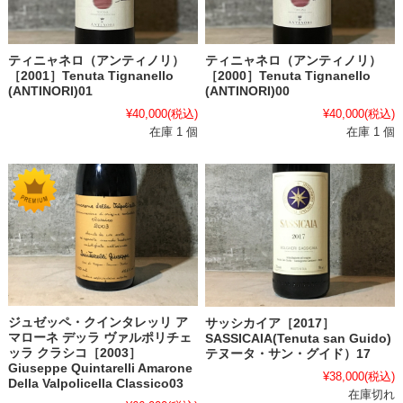
ティニャネロ（アンティノリ）
ティニャネロ（アンティノリ）
［2000］Tenuta Tignanello
［2001］Tenuta Tignanello
(ANTINORI)00
(ANTINORI)01
¥40,000
(税込)
¥40,000
(税込)
在庫 1 個
在庫 1 個
ジュゼッペ・クインタレッリ ア
サッシカイア［2017］
マローネ デッラ ヴァルポリチェ
SASSICAIA(Tenuta san Guido)
ッラ クラシコ［2003］
テヌータ・サン・グイド）17
Giuseppe Quintarelli Amarone
¥38,000
(税込)
Della Valpolicella Classico03
在庫切れ