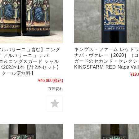
キングス・ファーム レッド
アルバリーニョ含む】コング
ナパ・ヴァレー［2020］（
 アルバリーニョ ナパ
ガードのセカンド・セレクシ
×1本＆コングスガード シャル
KINGSFARM RED Napa Vall
パ2023×1本【計2本セット】
、クール便無料】
¥19,
¥46,800
(税込)
在庫切れ