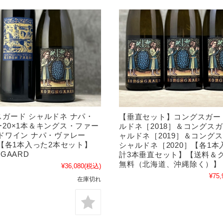
ガード シャルドネ ナパ・
【垂直セット】コングスガー
20×1本＆キングス・ファー
ルドネ［2018］＆コングスガ
ドワイン ナパ・ヴァレー
ャルドネ［2019］＆コング
本【各1本入った2本セット】
シャルドネ［2020］【各1本
SGAARD
計3本垂直セット】【送料＆
無料（北海道、沖縄除く）】
¥36,080
(税込)
¥75,
在庫切れ