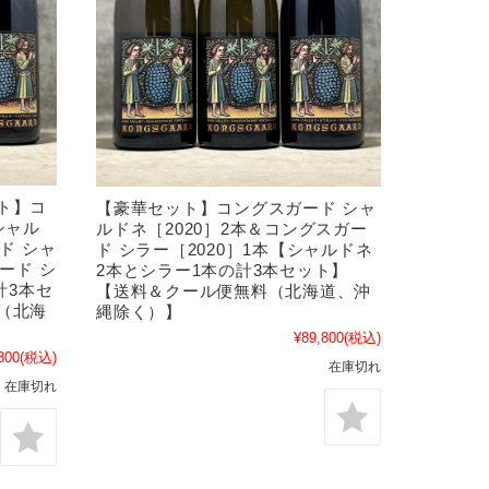
ト】コ
【豪華セット】コングスガード シャ
シャル
ルドネ［2020］2本＆コングスガー
ド シャ
ド シラー［2020］1本【シャルドネ
ード シ
2本とシラー1本の計3本セット】
計3本セ
【送料＆クール便無料（北海道、沖
（北海
縄除く）】
¥89,800
(税込)
800
(税込)
在庫切れ
在庫切れ