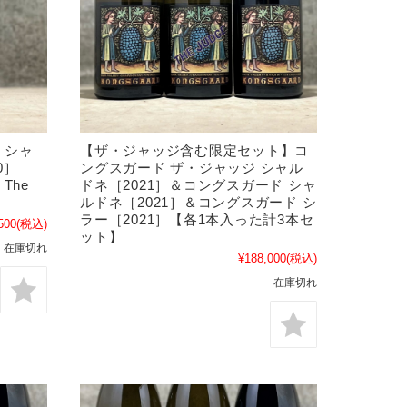
【ザ・ジャッジ含む限定セット】コ
 シャ
ングスガード ザ・ジャッジ シャル
0］
ドネ［2021］＆コングスガード シャ
 The
ルドネ［2021］＆コングスガード シ
ラー［2021］【各1本入った計3本セ
500
(税込)
ット】
在庫切れ
¥188,000
(税込)
在庫切れ