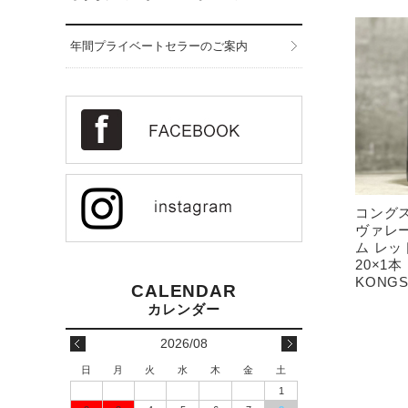
年間プライベートセラーのご案内
コングス
ヴァレー
ム レッ
20×1
KONG
2026/08
日
月
火
水
木
金
土
1