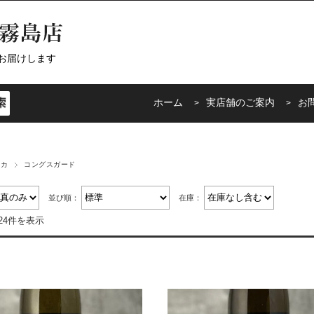
お届けします
ホーム
実店舗のご案内
お
リカ
コングスガード
並び順：
在庫：
24件を表示