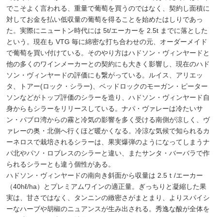
でこそよく言われる、重量で葡萄を買うのではなく、契約し面積に
対してお金を払い低収量の葡萄を得ることを始めたはしりであっ
た。実際にニュートン時代には 5t/エーカーを 2.5t までに落とした
という。現在も VTG 毎に綿密な打ち合わせの元、オーダーメイド
で葡萄を買い付けている。そのやり方はハドソン・ヴィンヤードと
他の多くのワインメーカーとの契約にも大きく影響し、現在のハド
ソン・ヴィンヤードの評価にも繋がっている。ルイス、アリエッ
タ、トアー(ロック・シラー)、ベッドロックのモーガン・ピーター
ソンなどがトップ評価のシラーを造り、ハドソン・ヴィンヤード自
身からもシラーをリリースしている。ナパ・ヴァレーは冷たいサ
ン・パブロ湾からの霧と冷気の影響を多く受ける南側が涼しく、ヴ
ァレーの奥・北側へ行くほど暖かくなる。冷涼な気候で知られるカ
ーネロスで栽培されるシラーは、果実爆弾のようになってしまうナ
パ北やパソ・ロブレスのシラーと違い、またサンタ・バーバラで作
られるシラーとも違う個性がある。
ハドソン・ヴィンヤードの南向き斜面から収量は 2.5ｔ/エーカー
（40hℓ/ha）とプレミアムワインの適正量。ぎっちりと凝縮した果
実は、甘さではなく、タンニンの緻密さがまとまり、よりスパイシ
ーなハーブや胡椒のニュアンスが生み出される。秀逸な酸が全体を