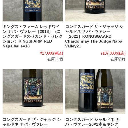
キングス・ファーム レッドワイ
コングスガード ザ・ジャッジ シ
ン ナパ・ヴァレー［2018］（コ
ャルドネ ナパ・ヴァレー
ングスガードのセカンド・セレク
［2021］KONGSGAARD
ション）KINGSFARM RED
Chardonnay The Judge Napa
Napa Valley18
Valley21
¥17,600
(税込)
¥107,800
(税込)
在庫 1 個
在庫切れ
コングスガード シャルドネ ナ
コングスガード ザ・ジャッジ シ
パ・ヴァレー20×1本＆キング
ャルドネ ナパ・ヴァレー