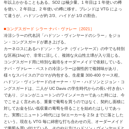
年以上かかることもある。SO2 は極少量。1 年目は 1 年使いの樽
を使い、2 年目は、2 年使いの樽に移す。ブレンドは VTG によっ
て違うが、ハドソンが約 2/3、ハイドが 1/3 の割合。
■コングスガード シラー ナパ・ヴァレー［2021］
冷涼シラーの代名詞「ハドソン・ヴィンヤードのシラー」をジョ
ン・コングスガードが磨き上げる。
カーネロスにあるハドソン・ランチ（ヴィンヤーズ）の中でも特別
な区画(1ha)で、非常に涼しく、複雑な火山性土壌が入り混じる。
コングスガード用に特別な栽培をオーダーメイドで依頼している。
ナパ・ヴァレー・ベストの冷涼シラーは個性的で複雑味があり、
様々なスパイスのアロマが内包する。生産量 300-400 ケース程。
ハドソン・ヴィンヤードのオーナー・リー・ハドソンとジョン・コ
ングスガードは、二人が UC Davis の学生時代からの長い付き合い
であり、ジョンがニュートンのワインメーカーであった時には、今
でこそよく言われる、重量で葡萄を買うのではなく、契約し面積に
対してお金を払い低収量の葡萄を得ることを始めたはしりであっ
た。実際にニュートン時代には 5t/エーカーを 2.5t までに落とした
という。現在も VTG 毎に綿密な打ち合わせの元、オーダーメイド
で葡萄を買い付けている。そのやり方はハドソン・ヴィンヤードと