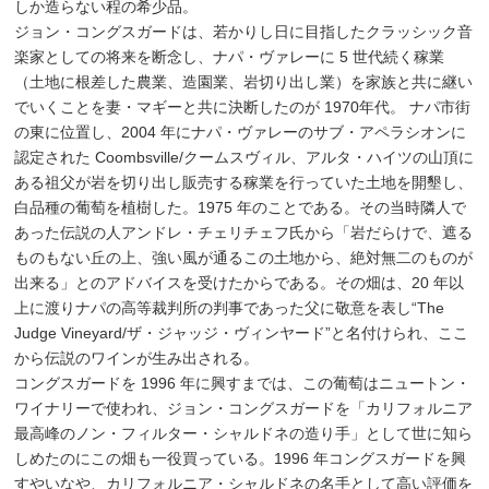
しか造らない程の希少品。
ジョン・コングスガードは、若かりし日に目指したクラッシック音
楽家としての将来を断念し、ナパ・ヴァレーに 5 世代続く稼業
（土地に根差した農業、造園業、岩切り出し業）を家族と共に継い
でいくことを妻・マギーと共に決断したのが 1970年代。 ナパ市街
の東に位置し、2004 年にナパ・ヴァレーのサブ・アペラシオンに
認定された Coombsville/クームスヴィル、アルタ・ハイツの山頂に
ある祖父が岩を切り出し販売する稼業を行っていた土地を開墾し、
白品種の葡萄を植樹した。1975 年のことである。その当時隣人で
あった伝説の人アンドレ・チェリチェフ氏から「岩だらけで、遮る
ものもない丘の上、強い風が通るこの土地から、絶対無二のものが
出来る」とのアドバイスを受けたからである。その畑は、20 年以
上に渡りナパの高等裁判所の判事であった父に敬意を表し“The
Judge Vineyard/ザ・ジャッジ・ヴィンヤード”と名付けられ、ここ
から伝説のワインが生み出される。
コングスガードを 1996 年に興すまでは、この葡萄はニュートン・
ワイナリーで使われ、ジョン・コングスガードを「カリフォルニア
最高峰のノン・フィルター・シャルドネの造り手」として世に知ら
しめたのにこの畑も一役買っている。1996 年コングスガードを興
すやいなや、カリフォルニア・シャルドネの名手として高い評価を