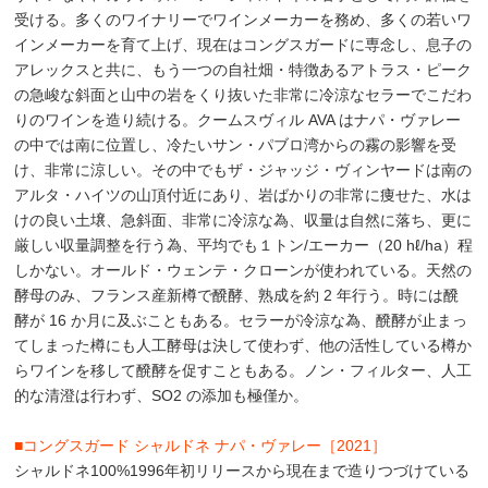
受ける。多くのワイナリーでワインメーカーを務め、多くの若いワ
インメーカーを育て上げ、現在はコングスガードに専念し、息子の
アレックスと共に、もう一つの自社畑・特徴あるアトラス・ピーク
の急峻な斜面と山中の岩をくり抜いた非常に冷涼なセラーでこだわ
りのワインを造り続ける。クームスヴィル AVA はナパ・ヴァレー
の中では南に位置し、冷たいサン・パブロ湾からの霧の影響を受
け、非常に涼しい。その中でもザ・ジャッジ・ヴィンヤードは南の
アルタ・ハイツの山頂付近にあり、岩ばかりの非常に痩せた、水は
けの良い土壌、急斜面、非常に冷涼な為、収量は自然に落ち、更に
厳しい収量調整を行う為、平均でも１トン/エーカー（20 hℓ/ha）程
しかない。オールド・ウェンテ・クローンが使われている。天然の
酵母のみ、フランス産新樽で醗酵、熟成を約 2 年行う。時には醗
酵が 16 か月に及ぶこともある。セラーが冷涼な為、醗酵が止まっ
てしまった樽にも人工酵母は決して使わず、他の活性している樽か
らワインを移して醗酵を促すこともある。ノン・フィルター、人工
的な清澄は行わず、SO2 の添加も極僅か。
■コングスガード シャルドネ ナパ・ヴァレー［2021］
シャルドネ100%1996年初リリースから現在まで造りつづけている