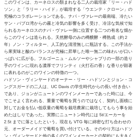
このワインは、カーネロスの類まれなる二人の栽培家「リー・ハド
ソン」と「ラリー・ハイド」が栽培する「ウエンテ・クローン」の
究極のコラボレーションである。ナパ・ヴァレーの最南端、冷たい
サン・パブロ湾からの霧と冷気の影響を多く受け、冷涼な気候で知
られるカーネロスのナパ・ヴァレー側に位置する二つの有名な畑か
らこのワインは造られる。天然酵母のみの樽醗酵・樽熟成（約２
年）ノン・フィルター、人工的な清澄無しに瓶詰する。この手法か
ら果実味と酸のバランスが究極に昇華した唯一無二の味わいが口い
っぱいに広がる。フルゴーニュ・ムルソーやシャブリの一部の造り
手のワインに現れる濃厚でフリンティ（火打石の香）な香りが顕著
に表れるのがこのワインの特徴の一つ。
ハドソン・ヴィンヤードのオーナー・リー・ハドソンとジョン・コ
ングスガードの二人は、UC Davis の学生時代からの長い付き合い
であり、ジョンがニュートンのワインメーカーであった時には、今
でこそよく言われる、重量で葡萄を買うのではなく、契約し面積に
対してお金を払い低収量の葡萄を栽培農家に栽培してもらう事を始
めたはしりであった。実際にニュートン時代には 5t/エーカーを
2.5t までに落としたという。現在も VTG 毎に綿密な打ち合わせの
元、オーダーメイドで葡萄を買い付けている。そのやり方はハドソ
ン・ヴィンヤードと他の多くのワインメーカーとの契約にも大きく