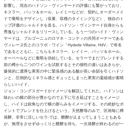
影響し、現在のハドソン・ヴィンヤードの評価にも繋がっており、
キスラー、パッツ＆ホール、レイミーなどが、契約しオーダーメイ
ドで葡萄をデザインし（収量、収穫のタイミングなど）、独自のト
ップ評価のシャルドネを造る。ハドソン・ヴィンヤード自身からも
秀逸なシャルドネをリリースしている。もう一つのハイド・ヴィン
ヤードは、ブルゴーニュのロマネ・コンティの共同オーナーである
ヴィレーヌ氏とのコラボ・ワイン「Hydede Villaine, HdV」で有名
であるとともに、こちらもキスラー、レイミー、パッツ＆ホール、
オーベールなどに葡萄を供給している。セラーでまだブレンドする
前の樽から二つのワインを試飲するとその個性の違いはあきらか。
爆発的に濃厚な果実の中に緊張感のある酸が長い余韻を引くハドソ
ンと、圧倒的なミネラル感とギュッとしまった果実の凝縮感が素晴
らしいハイド。
ジョン・コングスガードがイメージを解説してくれた。ハドソンは
味わいの横の部分が豊かなので上下に引き延ばすことをイメージ
し、ハイドは鋭角なので横の膨らみをイメージする。その絶妙なポ
イントでブレンドを仕上げるという。天然酵母のみで、区画毎に樽
発酵。非常に涼しいセラ-では、醗酵が止まってしまうこともある
が、無理をさせずゆっくりと醗酵を待ち、一次発酵が終わるのが一