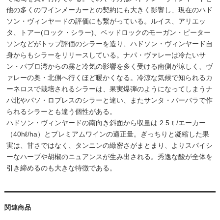
他の多くのワインメーカーとの契約にも大きく影響し、現在のハド
ソン・ヴィンヤードの評価にも繋がっている。ルイス、アリエッ
タ、トアー(ロック・シラー)、ベッドロックのモーガン・ピーター
ソンなどがトップ評価のシラーを造り、ハドソン・ヴィンヤード自
身からもシラーをリリースしている。ナパ・ヴァレーは冷たいサ
ン・パブロ湾からの霧と冷気の影響を多く受ける南側が涼しく、ヴ
ァレーの奥・北側へ行くほど暖かくなる。冷涼な気候で知られるカ
ーネロスで栽培されるシラーは、果実爆弾のようになってしまうナ
パ北やパソ・ロブレスのシラーと違い、またサンタ・バーバラで作
られるシラーとも違う個性がある。
ハドソン・ヴィンヤードの南向き斜面から収量は 2.5ｔ/エーカー
（40hℓ/ha）とプレミアムワインの適正量。ぎっちりと凝縮した果
実は、甘さではなく、タンニンの緻密さがまとまり、よりスパイシ
ーなハーブや胡椒のニュアンスが生み出される。秀逸な酸が全体を
引き締めるのも大きな特徴である。
関連商品