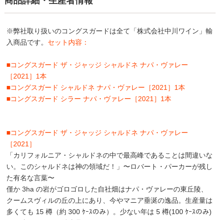
商品詳細・生産者情報
※弊社取り扱いのコングスガードは全て「株式会社中川ワイン」輸
入商品です。
セット内容：
■コングスガード ザ・ジャッジ シャルドネ ナパ・ヴァレー
［2021］1本
■コングスガード シャルドネ ナパ・ヴァレー［2021］1本
■コングスガード シラー ナパ・ヴァレー［2021］1本
■コングスガード ザ・ジャッジ シャルドネ ナパ・ヴァレー
［2021］
「カリフォルニア・シャルドネの中で最高峰であることは間違いな
い。このシャルドネは神の領域だ！」〜ロバート・パーカーが残し
た有名な言葉〜
僅か 3ha の岩がゴロゴロした自社畑はナパ・ヴァレーの東丘陵、
クームスヴィルの丘の上にあり、今やマニア垂涎の逸品。生産量は
多くても 15 樽（約 300 ｹｰｽのみ）。少ない年は 5 樽(100 ｹｰｽのみ)