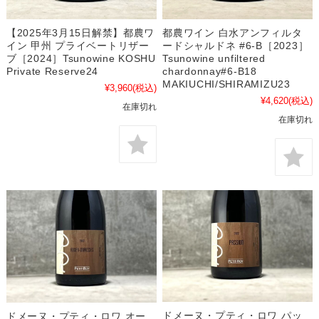
【2025年3月15日解禁】都農ワ
都農ワイン 白水アンフィルタ
イン 甲州 プライベートリザー
ードシャルドネ #6-B［2023］
ブ［2024］Tsunowine KOSHU
Tsunowine unfiltered
Private Reserve24
chardonnay#6-B18
MAKIUCHI/SHIRAMIZU23
¥3,960
(税込)
¥4,620
(税込)
在庫切れ
在庫切れ
ドメーヌ・プティ・ロワ パッ
ドメーヌ・プティ・ロワ オー