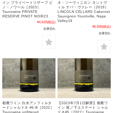
イン プライベートリザーブ ピ
ネ・ソーヴィニヨン ヨントヴ
ノ・ノワール［2023］
ィル ナパ・ヴァレー［2019］
Tsunowine PRIVATE
LINCOLN CELLARS Cabernet
RESERVE PINOT NOIR23
Sauvignon Yountville, Napa
Valley19
¥4,620
(税込)
¥6,600
(税込)
在庫切れ
在庫切れ
【2023年7月1日解禁】都農ワ
都農ワイン 白水アンフィルタ
イン 尾ノ下エステート シャル
ードシャルドネ #6-B［2022］
ドネ#5［2022］Tsunowine
Tsunowine unfiltered