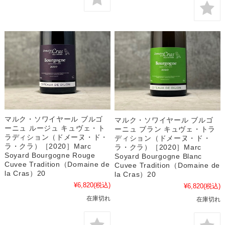
マルク・ソワイヤール ブルゴ
マルク・ソワイヤール ブルゴ
ーニュ ルージュ キュヴェ・ト
ーニュ ブラン キュヴェ・トラ
ラディション（ドメーヌ・ド・
ディション（ドメーヌ・ド・
ラ・クラ）［2020］Marc
ラ・クラ）［2020］Marc
Soyard Bourgogne Rouge
Soyard Bourgogne Blanc
Cuvee Tradition（Domaine de
Cuvee Tradition（Domaine de
la Cras）20
la Cras）20
¥6,820
(税込)
¥6,820
(税込)
在庫切れ
在庫切れ