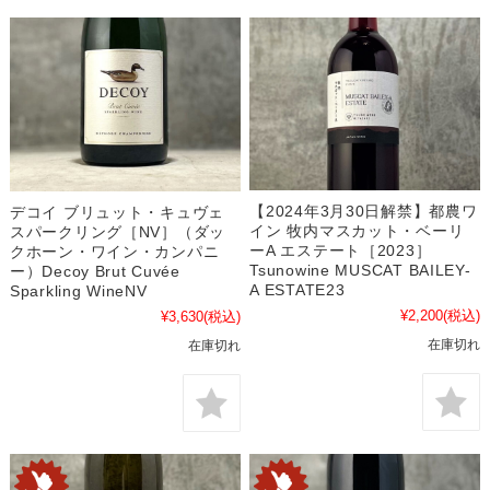
【2024年3月30日解禁】都農ワ
デコイ ブリュット・キュヴェ
イン 牧内マスカット・ベーリ
スパークリング［NV］（ダッ
ーA エステート［2023］
クホーン・ワイン・カンパニ
Tsunowine MUSCAT BAILEY-
ー）Decoy Brut Cuvée
A ESTATE23
Sparkling WineNV
¥2,200
(税込)
¥3,630
(税込)
在庫切れ
在庫切れ