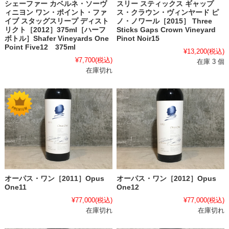
スリー スティックス ギャップ
シェーファー カベルネ・ソーヴ
ス・クラウン・ヴィンヤード ピ
ィニヨン ワン・ポイント・ファ
ノ・ノワール［2015］ Three
イブ スタッグスリープ ディスト
Sticks Gaps Crown Vineyard
リクト［2012］375ml［ハーフ
Pinot Noir15
ボトル］Shafer Vineyards One
Point Five12 375ml
¥13,200
(税込)
¥7,700
(税込)
在庫 3 個
在庫切れ
オーパス・ワン［2011］Opus
オーパス・ワン［2012］Opus
One11
One12
¥77,000
(税込)
¥77,000
(税込)
在庫切れ
在庫切れ