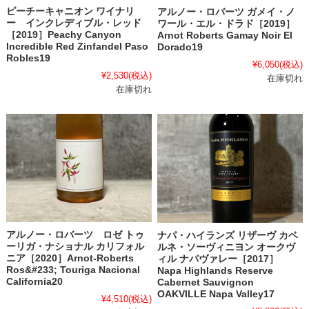
ピーチーキャニオン ワイナリ
アルノー・ロバーツ ガメイ・ノ
ー インクレディブル・レッド
ワール・エル・ドラド［2019］
［2019］Peachy Canyon
Arnot Roberts Gamay Noir El
Incredible Red Zinfandel Paso
Dorado19
Robles19
¥6,050
(税込)
¥2,530
(税込)
在庫切れ
在庫切れ
アルノー・ロバーツ ロゼ トゥ
ナパ・ハイランズ リザーヴ カベ
ーリガ・ナショナル カリフォル
ルネ・ソーヴィニヨン オークヴ
ニア［2020］Arnot-Roberts
ィル ナパヴァレー［2017］
Ros&#233; Touriga Nacional
Napa Highlands Reserve
California20
Cabernet Sauvignon
OAKVILLE Napa Valley17
¥4,510
(税込)