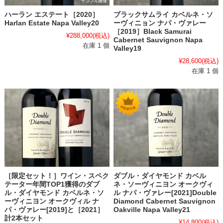
ハーラン エステート［2020］
ブラックサムライ カベルネ・ソ
Harlan Estate Napa Valley20
ーヴィニョン ナパ・ヴァレー
［2019］Black Samurai
¥288,000
(税込)
Cabernet Sauvignon Napa
在庫 1 個
Valley19
¥28,600
(税込)
在庫 1 個
［限定セット！］ワイン・スペク
ダブル・ダイヤモンド カベル
テーター年間TOP1獲得のダブ
ネ・ソーヴィニヨン オークヴィ
ル・ダイヤモンド カベルネ・ソ
ル ナパ・ヴァレー[2021]Double
ーヴィニヨン オークヴィル ナ
Diamond Cabernet Sauvignon
パ・ヴァレー[2019]と［2021］
Oakville Napa Valley21
計2本セット
¥14,800
(税込)