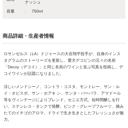
ナッシュ
容量
750ml
商品詳細・生産者情報
ロサンゼルス（LA）ドジャースの大谷翔平投手が、自身のインス
タグラムのストーリーズを更新し、愛犬デコピンの元々の名前
「Decoy（デコイ）」と同じ名前のワインと並ぶ写真を投稿し、デ
コイワインが話題になりました。
涼しいメンドシーノ、コントラ・コスタ、モントレー、サン・ル
イ・オビスポ、サン・ホアキ ン、サンタ・バーバラ、アマドール
等をヴィンテージによりブレンド。セニエ方式。短時間醸しを行
い、ステンレス・タンクで発酵。ピンク・グレープフルーツ、摘み
たてのイチゴのアロマ。ドライで生き生きとしたフレッシュさが魅
力。