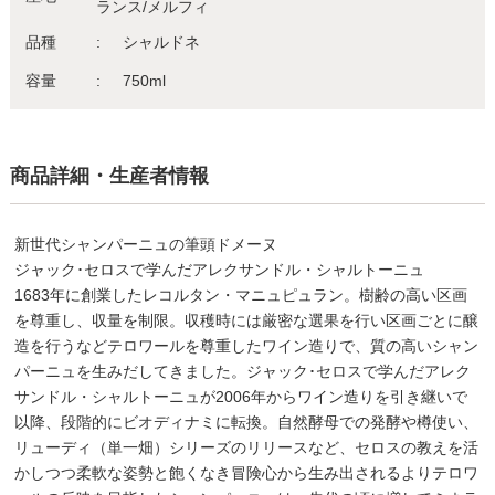
ランス/メルフィ
品種
シャルドネ
容量
750ml
商品詳細・生産者情報
新世代シャンパーニュの筆頭ドメーヌ
ジャック･セロスで学んだアレクサンドル・シャルトーニュ
1683年に創業したレコルタン・マニュピュラン。樹齢の高い区画
を尊重し、収量を制限。収穫時には厳密な選果を行い区画ごとに醸
造を行うなどテロワールを尊重したワイン造りで、質の高いシャン
パーニュを生みだしてきました。ジャック･セロスで学んだアレク
サンドル・シャルトーニュが2006年からワイン造りを引き継いで
以降、段階的にビオディナミに転換。自然酵母での発酵や樽使い、
リューディ（単一畑）シリーズのリリースなど、セロスの教えを活
かしつつ柔軟な姿勢と飽くなき冒険心から生み出されるよりテロワ