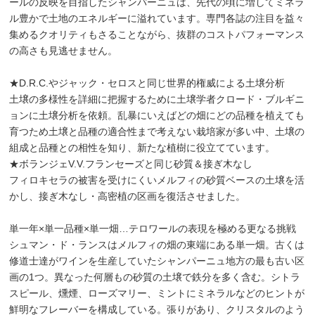
ールの反映を目指したシャンパーニュは、先代の頃に増してミネラ
ル豊かで土地のエネルギーに溢れています。専門各誌の注目を益々
集めるクオリティもさることながら、抜群のコストパフォーマンス
の高さも見逃せません。
★D.R.C.やジャック・セロスと同じ世界的権威による土壌分析
土壌の多様性を詳細に把握するために土壌学者クロード・ブルギニ
ョンに土壌分析を依頼。乱暴にいえばどの畑にどの品種を植えても
育つため土壌と品種の適合性まで考えない栽培家が多い中、土壌の
組成と品種との相性を知り、新たな植樹に役立てています。
★ボランジェV.V.フランセーズと同じ砂質＆接ぎ木なし
フィロキセラの被害を受けにくいメルフィの砂質ベースの土壌を活
かし、接ぎ木なし・高密植の区画を復活させました。
単一年×単一品種×単一畑…テロワールの表現を極める更なる挑戦
シュマン・ド・ランスはメルフィの畑の東端にある単一畑。古くは
修道士達がワインを生産していたシャンパーニュ地方の最も古い区
画の1つ。異なった何層もの砂質の土壌で鉄分を多く含む。シトラ
スピール、燻煙、ローズマリー、ミントにミネラルなどのヒントが
鮮明なフレーバーを構成している。張りがあり、クリスタルのよう