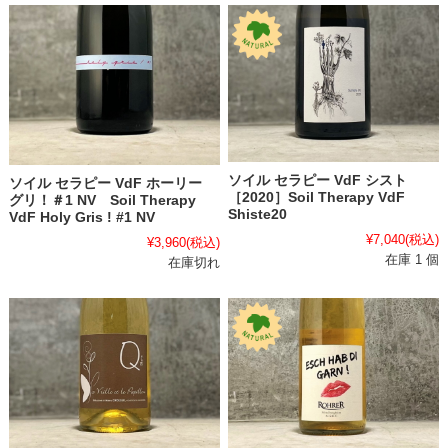
ソイル セラピー VdF シスト
ソイル セラピー VdF ホーリー
［2020］Soil Therapy VdF
グリ！＃1 NV Soil Therapy
Shiste20
VdF Holy Gris ! #1 NV
¥7,040
(税込)
¥3,960
(税込)
在庫 1 個
在庫切れ