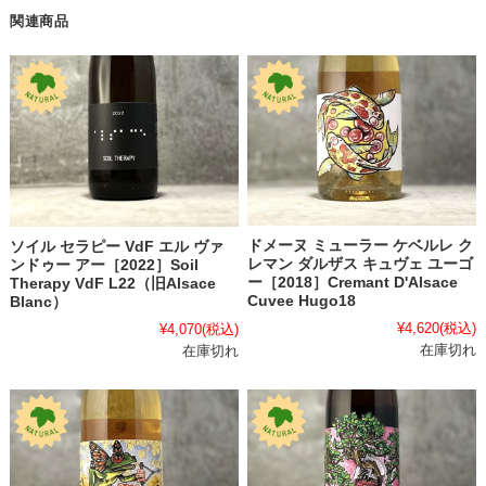
関連商品
ドメーヌ ミューラー ケベルレ ク
ソイル セラピー VdF エル ヴァ
レマン ダルザス キュヴェ ユーゴ
ンドゥー アー［2022］Soil
ー［2018］Cremant D'Alsace
Therapy VdF L22（旧Alsace
Cuvee Hugo18
Blanc）
¥4,620
(税込)
¥4,070
(税込)
在庫切れ
在庫切れ