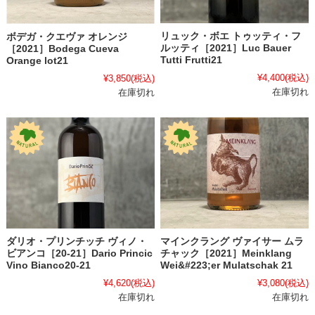
リュック・ボエ トゥッティ・フ
ボデガ・クエヴァ オレンジ
ルッティ［2021］Luc Bauer
［2021］Bodega Cueva
Tutti Frutti21
Orange lot21
¥4,400
(税込)
¥3,850
(税込)
在庫切れ
在庫切れ
ダリオ・プリンチッチ ヴィノ・
マインクラング ヴァイサー ムラ
ビアンコ［20-21］Dario Princic
チャック［2021］Meinklang
Vino Bianco20-21
Wei&#223;er Mulatschak 21
¥4,620
(税込)
¥3,080
(税込)
在庫切れ
在庫切れ