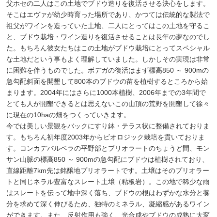
父ホセの二人はこの土地でブドウ造りを復活させる決心をします。
そこはエヴァが幼少時育った場所であり、かつては伝統的な製法で
祖父がワインを造っていた土地、二人にとってはこの土地を守るこ
と、ブドウ栽培・ワイン造りを復活させることは長年の夢なのでし
た。もちろん彼女たちはこの土地がブドウ栽培にとってスペシャル
な土地だという事もよく理解していました。しかしその実現は非常
に困難を伴うものでした。ボデガの復活はまず標高850 ～ 900mの
急勾配斜面を開墾して800本のブドウの苗を植樹するところから始
まります。2004年にはさらに1000本植樹、2006年までの3年間で
とても人が開墾できるとは思えないこの山頂の荒野を開墾して徐々
に現在の10haの畑をつくっていきます。
今では美しい景観をバックにすり鉢・テラス状に整備されておりま
す。もちろん初年度2003年からビオロジック栽培を貫いておりま
す。コンカデバルベラの平野部とプリオラートのちょうど間、モン
サン山脈の標高850 ～ 900mの急勾配にブドウは植樹されており、
直線距離7km先は銘醸地プリオラートです。土壌はそのプリオラー
トと同じネラル豊富なスレート土壌（粘板岩）。この地で稀少な雨
はスレートを伝って地中深く落ち、ブドウの根はわずかな水分と養
分を求めて深く伸びるため、独特のミネラル、凝縮感があるワイン
ができます。また、反射作用も強く、光合成やブドウの成熟に大変