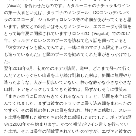
（Aixalà）を合わせたものです。カタルーニャのナチュラルワイン
の第一人者といえば、タラゴナのメンダール、DOコンカデバルベ
ラのエスコーダ、ジョルディロレンス等の名前があがってくると思
います。彼女との出会いはそんなメンダール、エスコーダが音頭を
とって毎年夏に開催されていますサロンH2O（Vegetal）での2017
年。ジョルディロレンスのブースを訪ねて色々話を伺っていると
『彼女のワインも飲んでみてよ。一緒に白のマグナム限定キュヴェ
も造っているんだ』と隣のブースを勧めてくれた事がきっかけでし
た。
翌年2018年6月、初めてのボデガ訪問。道中、どこまで登って行く
んだ？というぐらい山道を上り続け到着した村は、斜面に無理やり
造ったような、人が一切歩いていない、静かな静かな小さな小さな
山村。ドアをノックして出てきた彼女は、恥ずかしそうに微笑み
『まさか本当に日本からきてくれるなんて！』と、訪問を本当に喜
んでくれました。まずは彼女のトラックに乗り込み畑をまわったの
ですが、その景観の美しさに目を奪われ、静けさに感動し、スレー
ト土壌を開墾した彼女たちの努力に感嘆したのでした。ボデガの歴
史は2003年から始まります。かつて祖父がワイン造りを行ってい
た土地、そこは長年の間放置されていたのですが、エヴァと彼女の