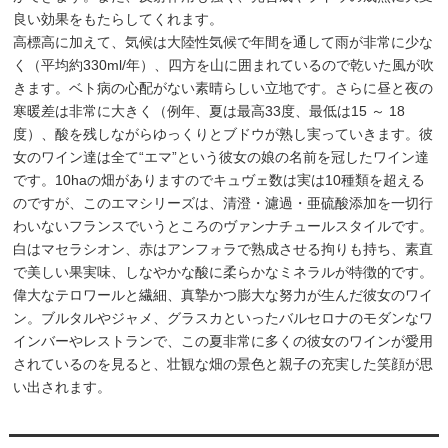
良い効果をもたらしてくれます。
高標高に加えて、気候は大陸性気候で年間を通して雨が非常に少な
く（平均約330ml/年）、四方を山に囲まれているので乾いた風が吹
きます。ベト病の心配がない素晴らしい立地です。さらに昼と夜の
寒暖差は非常に大きく（例年、夏は最高33度、最低は15 ～ 18
度）、酸を残しながらゆっくりとブドウが熟し実っていきます。彼
女のワイン達は全て“エマ”という彼女の娘の名前を冠したワイン達
です。10haの畑がありますのでキュヴェ数は実は10種類を超える
のですが、このエマシリーズは、清澄・濾過・亜硫酸添加を一切行
わいないフランスでいうところのヴァンナチュールスタイルです。
白はマセラシオン、赤はアンフォラで熟成させる拘りも持ち、素直
で美しい果実味、しなやかな酸に柔らかなミネラルが特徴的です。
偉大なテロワールと繊細、真摯かつ膨大な努力が生んだ彼女のワイ
ン。ブルタルやジャメ、グラスカといったバルセロナのモダンなワ
インバーやレストランで、この夏非常に多くの彼女のワインが愛用
されているのを見ると、壮観な畑の景色と親子の充実した笑顔が思
い出されます。