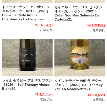
ドメーヌ・ラット アルボワ・シ
セイエル・ノウ・メス セレクシ
ャルドネ・ラ・ルゴル［2020］
オ 2n カルトゥシャ［2021］
Domaine Ratte Arbois
Celler Nou Mes Seleccio 2n
Chardonnay La Regaule20
Cartoixa21
¥7,260
(税込)
¥4,180
(税込)
在庫切れ
在庫切れ
ソイル セラピー アルザス ブラン
ソイル セラピー VdF ラ デクー
［2020］ Soil Therapy Alsace
ヴェルト［2021］Soil Therapy
Blanc20
VdF La Decouvertre21
¥3,630
(税込)
¥3,850
(税込)
在庫切れ
在庫切れ