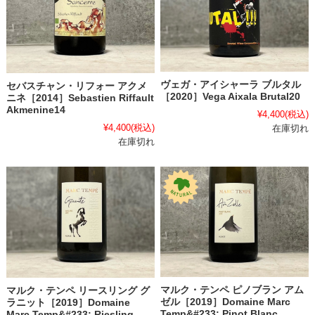
ヴェガ・アイシャーラ ブルタル
セバスチャン・リフォー アクメ
［2020］Vega Aixala Brutal20
ニネ［2014］Sebastien Riffault
Akmenine14
¥4,400
(税込)
¥4,400
(税込)
在庫切れ
在庫切れ
マルク・テンペ ピノブラン アム
マルク・テンペ リースリング グ
ゼル［2019］Domaine Marc
ラニット［2019］Domaine
Temp&#233; Pinot Blanc
Marc Temp&#233; Riesling