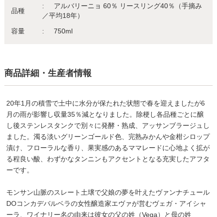
アルバリーニョ 60％ リースリング40％（手摘み
品種
／平均18年）
容量
750ml
商品詳細・生産者情報
20年1月の積雪で土中に水分が保たれた状態で春を迎えましたが6
月の雨が影響し収量35％減となりました。除梗し各品種ごとに醸
し後ステンレスタンクで別々に発酵・熟成、アッサンブラージュし
ました。濁る淡いグリーンゴールド色、完熟みかんや金柑シロップ
漬け、フローラルな香り、果実感のあるママレードに心地よく拡が
る程良い酸、わずかなタンニンもアクセントとなる充実したアフタ
ーです。
モンサン山脈のスレート土壌で父娘の夢を叶えたヴァンナチュール
DOコンカデバルベラの女性醸造家エヴァが営むヴェガ・アイシャ
ーラ、ワイナリー名の由来は彼女の父の姓（Vega）と母の姓