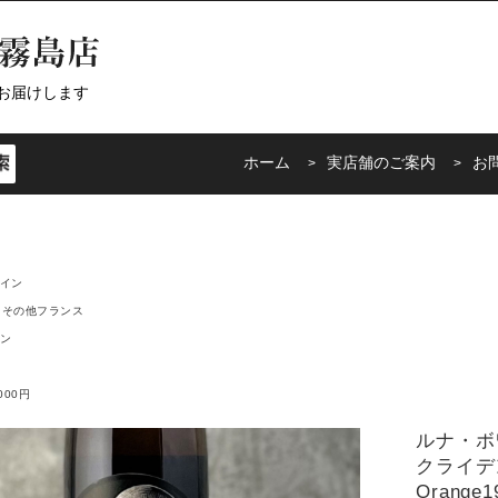
お届けします
ホーム
実店舗のご案内
お
イン
その他フランス
ン
000円
ルナ・ボ
クライデン
Orange1