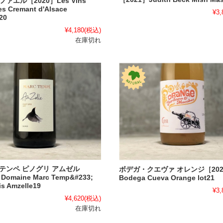
ァエル［2020］Les Vins
es Cremant d'Alsace
¥3,
20
¥4,180
(税込)
在庫切れ
テンペ ピノグリ アムゼル
ボデガ・クエヴァ オレンジ［202
Domaine Marc Temp&#233;
Bodega Cueva Orange lot21
is Amzelle19
¥3,
¥4,620
(税込)
在庫切れ