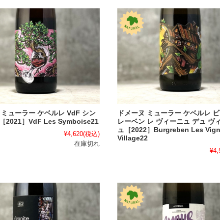
ミューラー ケベルレ VdF シン
ドメーヌ ミューラー ケベルレ 
021］VdF Les Symboise21
レーベン レ ヴィーニュ デュ ヴ
ュ［2022］Burgreben Les Vign
¥4,620
(税込)
Village22
在庫切れ
¥4,