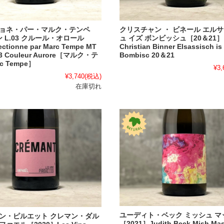
ョネ・パー・マルク・テンペ
クリスチャン ・ ビネール エル
 L.03 クルール・オロール
ュ イズ ボンビッシュ［20＆21］
ctionne par Marc Tempe MT
Christian Binner Elsassisch is
.03 Couleur Aurore［マルク・テ
Bombisc 20＆21
c Tempe］
¥3,
¥3,740
(税込)
在庫切れ
ユーディト・ベック ミッシュ マ
ン・ピルエット クレマン・ダル
［2021］Judith Beck Mish Mas