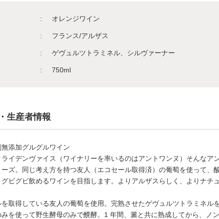
オレンジワイン
フランス/アルザス
ゲヴュルツトラミネル、シルヴァーナー
750ml
・生産者情報
剤無添加グルグルワイン
クライデンヴァイス（ワイナリーを率いるのはアントワンヌ）そんなア
リーズ。同じ考え方を持つ友人（エコセール取得済）の葡萄を使って、
、グビグビ飲めるワインを目指します。よりアルザスらしく、よりナチ
ルを取得している友人の葡萄を使用。完熟させたゲヴュルツトラミネルを
のみを使って野生酵母のみで醗酵。1 年間、澱と共に熟成してから、ノ