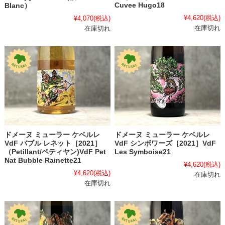
Cuvee Hugo18
Blanc）
¥4,620
(税込)
¥4,070
(税込)
在庫切れ
在庫切れ
ドメーヌ ミューラー ケベルレ
ドメーヌ ミューラー ケベルレ
VdF バブル レネット［2021］
VdF シンボワーズ［2021］VdF
（Petillant/ペティヤン)VdF Pet
Les Symboise21
Nat Bubble Rainette21
¥4,620
(税込)
¥4,620
(税込)
在庫切れ
在庫切れ