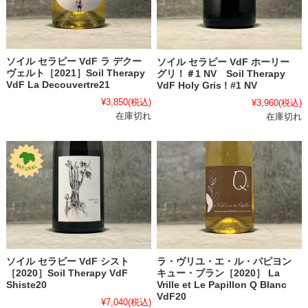
ソイル セラピー VdF ラ デクー
ソイル セラピー VdF ホーリー
ヴェルト［2021］Soil Therapy
グリ！＃1 NV Soil Therapy
VdF La Decouvertre21
VdF Holy Gris ! #1 NV
¥3,850
(税込)
¥3,960
(税込)
在庫切れ
在庫切れ
ソイル セラピー VdF シスト
ラ・ヴリユ・エ・ル・パピヨン
［2020］Soil Therapy VdF
キュー・ブラン［2020］ La
Shiste20
Vrille et Le Papillon Q Blanc
VdF20
¥7,040
(税込)