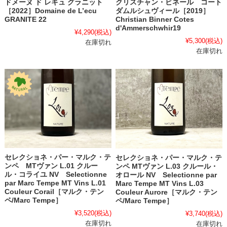
クリスチャン・ビネール コート
ドメーヌ ド レキュ グラニット
ダムルシュヴィール［2019］
［2022］Domaine de L’ecu
Christian Binner Cotes
GRANITE 22
d'Ammerschwhir19
¥4,290
(税込)
¥5,300
(税込)
在庫切れ
在庫切れ
セレクショネ・パー・マルク・テ
セレクショネ・パー・マルク・テ
ンペ MTヴァン L.01 クルー
ンペ MTヴァン L.03 クルール・
ル・コライユ NV Selectionne
オロール NV Selectionne par
par Marc Tempe MT Vins L.01
Marc Tempe MT Vins L.03
Couleur Corail［マルク・テン
Couleur Aurore［マルク・テン
ペ/Marc Tempe］
ペ/Marc Tempe］
¥3,520
(税込)
¥3,740
(税込)
在庫切れ
在庫切れ