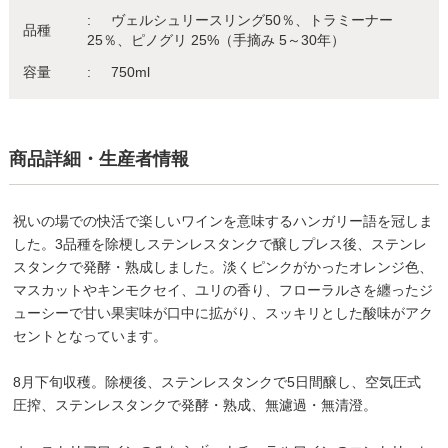
ヴェルシュリースリング50％、トラミーナー
品種
25％、ピノグリ 25%（手摘み 5～30年）
容量
750ml
商品詳細・生産者情報
祝いの場での快活で楽しいワインを意味するハンガリー語を冠しま
した。3品種を除梗しステンレスタンクで醸しプレス後、ステンレ
スタンクで発酵・熟成しました。淡くピンクがかったオレンジ色、
マスカットやキンモクセイ、ユリの香り、フローラルさを纏ったジ
ューシーで甘い果実味が口中に拡がり、スッキリとした酸味がアク
セントとなっています。
8月下旬収穫。除梗後、ステンレスタンクで5日間醸し、空気圧式
圧搾、ステンレスタンクで発酵・熟成、無濾過・無清澄。