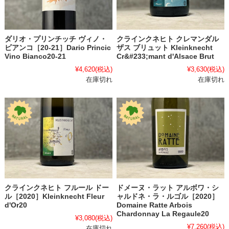
ダリオ・プリンチッチ ヴィノ・
クラインクネヒト クレマンダル
ビアンコ［20-21］Dario Princic
ザス ブリュット Kleinknecht
Vino Bianco20-21
Cr&#233;mant d'Alsace Brut
¥4,620
(税込)
¥3,630
(税込)
在庫切れ
在庫切れ
クラインクネヒト フルール ドー
ドメーヌ・ラット アルボワ・シ
ル［2020］Kleinknecht Fleur
ャルドネ・ラ・ルゴル［2020］
d'Or20
Domaine Ratte Arbois
Chardonnay La Regaule20
¥3,080
(税込)
¥7,260
(税込)
在庫切れ