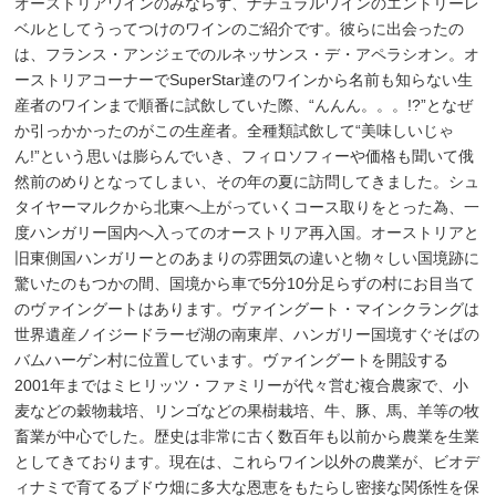
オーストリアワインのみならず、ナチュラルワインのエントリーレ
ベルとしてうってつけのワインのご紹介です。彼らに出会ったの
は、フランス・アンジェでのルネッサンス・デ・アペラシオン。オ
ーストリアコーナーでSuperStar達のワインから名前も知らない生
産者のワインまで順番に試飲していた際、“んんん。。。!?”となぜ
か引っかかったのがこの生産者。全種類試飲して“美味しいじゃ
ん!”という思いは膨らんでいき、フィロソフィーや価格も聞いて俄
然前のめりとなってしまい、その年の夏に訪問してきました。シュ
タイヤーマルクから北東へ上がっていくコース取りをとった為、一
度ハンガリー国内へ入ってのオーストリア再入国。オーストリアと
旧東側国ハンガリーとのあまりの雰囲気の違いと物々しい国境跡に
驚いたのもつかの間、国境から車で5分10分足らずの村にお目当て
のヴァイングートはあります。ヴァイングート・マインクラングは
世界遺産ノイジードラーゼ湖の南東岸、ハンガリー国境すぐそばの
バムハーゲン村に位置しています。ヴァイングートを開設する
2001年まではミヒリッツ・ファミリーが代々営む複合農家で、小
麦などの穀物栽培、リンゴなどの果樹栽培、牛、豚、馬、羊等の牧
畜業が中心でした。歴史は非常に古く数百年も以前から農業を生業
としてきております。現在は、これらワイン以外の農業が、ビオデ
ィナミで育てるブドウ畑に多大な恩恵をもたらし密接な関係性を保