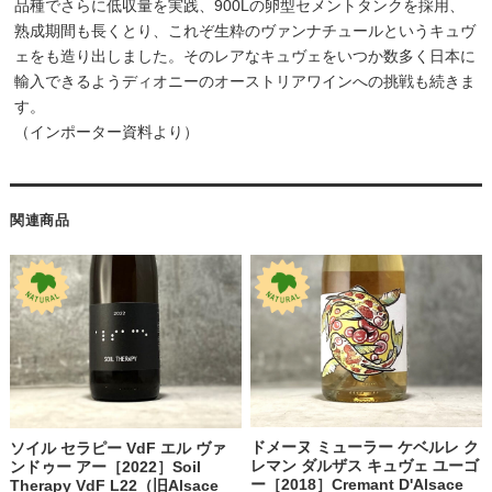
品種でさらに低収量を実践、900Lの卵型セメントタンクを採用、
熟成期間も長くとり、これぞ生粋のヴァンナチュールというキュヴ
ェをも造り出しました。そのレアなキュヴェをいつか数多く日本に
輸入できるようディオニーのオーストリアワインへの挑戦も続きま
す。
（インポーター資料より）
関連商品
ドメーヌ ミューラー ケベルレ ク
ソイル セラピー VdF エル ヴァ
レマン ダルザス キュヴェ ユーゴ
ンドゥー アー［2022］Soil
ー［2018］Cremant D'Alsace
Therapy VdF L22（旧Alsace