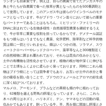
ラシオンも自家製です。例えば、自らの農園で育てたアンガス牛の
角と牛たちが自農園で食べた牧草が糞となったものを500番調剤と
して使用しています。このアンガス牛は彼らのワインラベルのモチ
ーフとなっています。牛がブドウ・ワイン造りにおいて彼らの重要
なパートナーであることはもちろん、ミヒリッツ・ファミリーの
DNAに刻まれている生物多様性・自然循環型農業を継続するうえ
で、牛が非常に重要な役割を担っているからです。デメテール認証
をもつ彼らはいうまでもなく農薬、化学肥料、除草剤など科学的物
質は畑に一切とりいれません。畑はいくつかの池、ソラマメ、スウ
ィートクローバーやレッドクローバー、薬草等なんと300種類近く
の自然植物に囲まれ覆われており、それらは昆虫の住みかとなり、
土中の有機物を活性化させています。植物の根が地中深くに伸びる
ことで土壌をふくよかに柔らかく保っております。同時にこれら植
物はブドウ樹にとっては競争者でもあり、お互いが土中の水分と養
分の吸収を競い合うことで、ブドウのフェノールとアロマの好生成
に深く結びついております。
マルメロ、アーモンド、プラムなどの果樹も畑の中に植わってお
り、62種類を越える野鳥の餌場となっています。さらに、これら
木々の周りはネズミ、ハリネズミ、テン、ヤマネなどの活動の場、
住みかでもあります。飼っている牛、羊、馬を畑に開放し餌場とさ