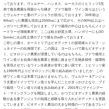
っております。ヴェルナー、ハンネス、ルーカスのミヒリッツ3兄
弟で複合農園を両親から引継ぎ、ブドウ栽培・ワイン造りはという
とヴェルナーと妻のアンジェラが担当しております。30年前は
40haだった農園も現在は2500haにまで広がり、その90%以上はハ
ンガリーに所有しております。ブドウ栽培の中心はもちろんノイジ
ードラーゼ湖南東岸で、ここは粘土砂質土壌。ハンガリーにもDO
Somloに火山性土壌のブドウ畑を2ha持っております。
ご存じの通り、オーストリアはビオディナミの提唱者ルドルフ・シ
ュタイナーの出身国です。この国は、ヨーロッパで最もビオディナ
ミ、ビオロジック農業が浸透しているのはもちろん、ブドウ栽培と
ワイン造りを自身の複合農業と密接に絡ませて生物多様性・循環性
を実現させているワイン生産者が非常に多い国です。ミヒリッツ家
も1980年代よりビオロジックに取り組み始めていましたが、この
頃ワイン造りは本業ではありませんでした。ヴェルナー &アンジェ
ラ夫妻がドイツでワイン造りを学んだことがきっかけとなり、ブド
ウ栽培・ワイン造りの道を歩み始めます。2001年にヴァイングー
ト・マインクラングを開設しました。かつてビオディナミ農業の経
験がある妻アンジェラの知識と経験を取り入れビオディナミを実践
していきます。ビオディナミ農法の大きな特徴の一つであるプレパ