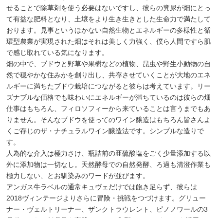
せることで除草剤を使う必要はないですし、彼らの糞尿が畑にとっ
て有益な肥料となり、土壌をより生き生きとした生命力で満たして
おります。見事というほかない自然生物とエネルギーの多様性と循
環型農業が実現された畑はそれは美しく力強く、僕ら人間ですら肌
で感じ取れている気になります。
畑の中で、ブドウと野草や果樹などの植物、昆虫や野生小動物の自
然で穏やかな住みかを創り出し、共存させていくことが大地のエネ
ルギーに満ちたブドウ栽培につながると彼らは考えています。リー
ズナブルな価格でも味わいにエネルギーが満ちているのは彼らの畑
仕事はもちろん、フィロソフィーから来ていることは言うまでもあ
りません。そんなブドウを使ってのワイン醸造はもちろん皆さんよ
くご存じのザ・ナチュラルワイン醸造法です。シンプルな造りで
す。
人為的な介入は極力さけ、瓶詰前の亜硫酸塩をごく少量添加する以
外に添加物は一切なし。天然酵母での自然発酵、ろ過も清澄作業も
極力しない、とお馴染みのワードが並びます。
アンガス牛ラベルの通常キュヴェだけでは飽き足らず、彼らは
2018ヴィンテージよりさらに冒険・挑戦をつづけます。グリュー
ナー・ヴェルトリーナー、ザンクトラウレント、ピノノワールの3