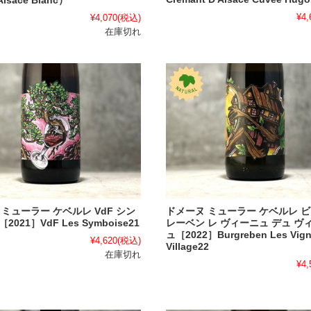
lsace Blanc）
¥4,
¥4,070
(税込)
在庫切れ
ミューラー ケベルレ VdF シン
ドメーヌ ミューラー ケベルレ 
021］VdF Les Symboise21
レーベン レ ヴィーニュ デュ ヴ
ュ［2022］Burgreben Les Vign
¥4,620
(税込)
Village22
在庫切れ
¥4,