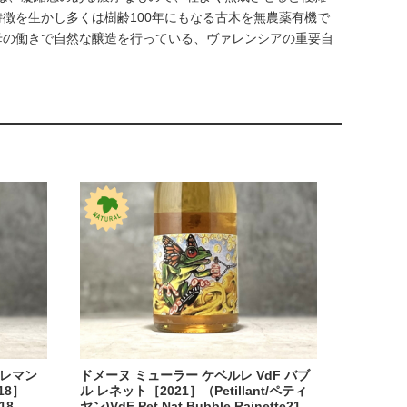
徴を生かし多くは樹齢100年にもなる古木を無農薬有機で
母の働きで自然な醸造を行っている、ヴァレンシアの重要自
クレマン
ドメーヌ ミューラー ケベルレ VdF バブ
18］
ル レネット［2021］（Petillant/ペティ
18
ヤン)VdF Pet Nat Bubble Rainette21