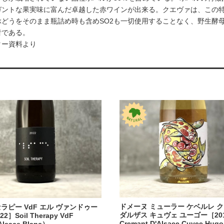
ガントな果実味に富んだ卓越した赤ワインが出来る。クエヴァは、この特
ぶどうをそのまま瓶詰め時も含めSO2も一切使用することなく、野生酵
者である。
ター資料より
ドメーヌ ミューラー ケベルレ 
ラピー VdF エル ヴァンドゥー
ダルザス キュヴェ ユーゴー［20
2］Soil Therapy VdF
Cremant D'Alsace Cuvee Hugo