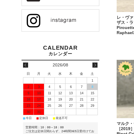
レ・ヴァ
ザス・ラフ
Pirouett
Raphael
2026/08
日
月
火
水
木
金
土
1
2
3
4
5
6
7
8
9
10
11
12
13
14
15
16
17
18
19
20
21
22
23
24
25
26
27
28
29
30
31
■
■
■
今日
定休日
発送不可
マルク・
営業時間：10：00～18：00
［2019］
ご注文は定休日関わらず、24時間365日受付けてお
Pinot Gr