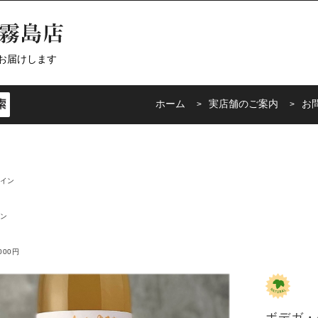
お届けします
ホーム
実店舗のご案内
お
イン
ン
000円
ボデガ・ク