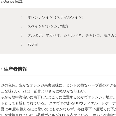
a Orange lot21
オレンジワイン（スティルワイン）
スペイン/バレンシア地方
タルダナ、マカベオ、シャルドネ、チャレロ、モスカ
750ml
・生産者情報
ンジの色調。豊かなオレンジ果実風味に、ミントの様なハーブ香のアク
シュな味わい。21は、前作よりさらに軽やかな味わい。
ニャから地中海沿いに南下したところに位置するのがヴァレンシア地方
トとしても親しまれている。 クエヴァのあるDOウティエル・レケーナは
、夏は40度を超えるほど暑いのにもかかわらず、冬は零下15度近くに
でしか栽培されていない品種ボバルが80％を占めている。 ボバルの特