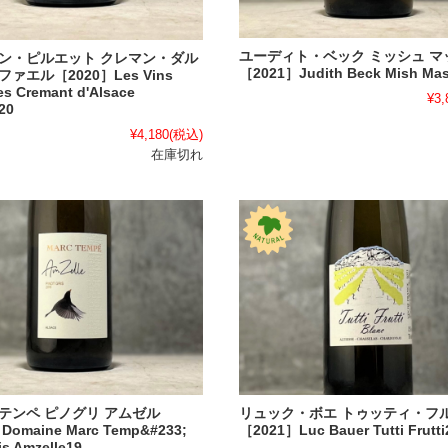
ユーディト・ベック ミッシュ マ
ン・ピルエット クレマン・ダル
［2021］Judith Beck Mish Mas
ァエル［2020］Les Vins
es Cremant d'Alsace
¥3,
20
¥4,180
(税込)
在庫切れ
テンペ ピノグリ アムゼル
リュック・ボエ トゥッティ・フ
Domaine Marc Temp&#233;
［2021］Luc Bauer Tutti Frutti
is Amzelle19