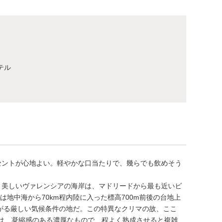
テル
セントが心地よい。軽やかな口当たりで、幾らでも飲めそう
。美しいヴァレンシアの海岸は、マドリードから最も近いビ
地中海から70km程内陸に入った標高700m前後の台地上
下がる厳しい気候条件の地だ。この特異なクリマの故、ここ
徴は、凝縮感のある濃厚なもので、程よく熟成させると複雑